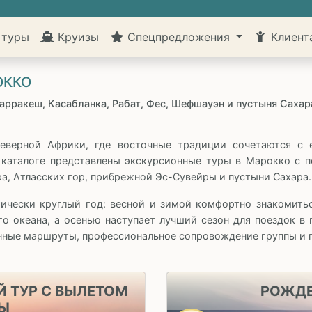
 туры
Круизы
Спецпредложения
Клиен
ОККО
Марракеш, Касабланка, Рабат, Фес, Шефшауэн и пустыня Саха
еверной Африки, где восточные традиции сочетаются с 
каталоге представлены экскурсионные туры в Марокко с п
а, Атласских гор, прибрежной Эс-Сувейры и пустыни Сахара.
ически круглый год: весной и зимой комфортно знакомить
го океана, а осенью наступает лучший сезон для поездок в
нные маршруты, профессиональное сопровождение группы и 
 ТУР С ВЫЛЕТОМ
РОЖДЕ
Ы