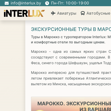
info@interlux.by
Пн-Пт: 10:00-19:00
Авиатуры
Автобусные
ЭКСКУРСИОННЫЕ ТУРЫ В МАР
Туры в Марокко с туроператором Interlux: 
и комфортные отели по выгодным ценам.
Марокко - одна из самых ярких стран С
соседствуют с современными городами. В 
Феса, синего города Шефшауэн, ущелья Тодр
Марокко интересно для путешествий практ
летом привлекает побережье Атлантическо
вылетом из Минска, насыщенные экскурсио
МАРОККО. ЭКСКУРСИОННЫЙ
ИЗ ВАРШАВ