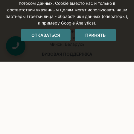
потоком данных. Cookie вместо нас и только в
соответствии указанным целям могут использовать наши
партнёры (третьи лица - обработчики данных (операторы),
АДРЕС
к примеру Google Analytics).
ул. Кальварийская
ОТКАЗАТЬСЯ
ПРИНЯТЬ
16, офис 256 (3 этаж ЖК Парус)
Минск, Беларусь
ВИЗОВАЯ ПОДДЕРЖКА
+375 (29) 603 09 01
(10:00-18:00)
ВРЕМЯ РАБОТЫ
Пн-Пт: с 10-00 до 19-00
Сб-Вс: выходной