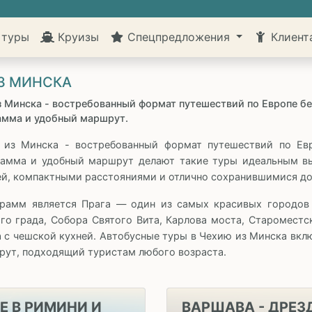
 туры
Круизы
Спецпредложения
Клиен
З МИНСКА
 Минска - востребованный формат путешествий по Европе без
амма и удобный маршрут.
из Минска - востребованный формат путешествий по Евр
рамма и удобный маршрут делают такие туры идеальным вы
ией, компактными расстояниями и отлично сохранившимися д
рамм является Прага — один из самых красивых городов
го града, Собора Святого Вита, Карлова моста, Староместс
а с чешской кухней. Автобусные туры в Чехию из Минска вк
рут, подходящий туристам любого возраста.
Е В РИМИНИ И
ВАРШАВА - ДРЕЗ