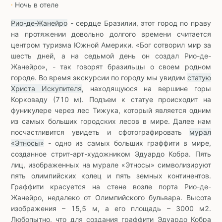
Ночь в отеле
∙
Рио-де-Жанейро
- сердце Бразилии, этот город по праву
на протяжении довольно долгого времени считается
центром туризма Южной Америки. «Бог сотворил мир за
шесть дней, а на седьмой день он создал Рио-де-
Жанейро», - так говорят бразильцы о своем родном
городе. Во время экскурсии по городу мы увидим
статую
Христа Искупителя
, находящуюся на вершине горы
Корковаду (710 м). Подъем к статуе происходит на
фуникулере через лес Тижука, который является одним
из самых больших городских лесов в мире. Далее нам
посчастливится увидеть и сфотографировать
мурал
«Этносы»
- одно из самых больших граффити в мире,
созданное стрит-арт-художником Эдуардо Кобра. Пять
лиц, изображенных на мурале «Этносы» символизируют
пять олимпийских колец и пять земных континентов.
Граффити красуется на стене возле порта Рио-де-
Жанейро, недалеко от Олимпийского бульвара. Высота
изображения – 15,5 м, а его площадь – 3000 м2.
Любопытно, что для создания граффити Эдуардо Кобра