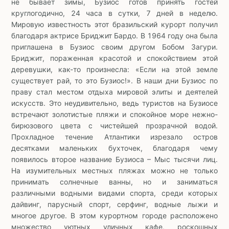
не бывает зимы, Бузиос готов принять гостей
круглогодично, 24 часа в сутки, 7 дней в неделю.
Мировую известность этот бразильский курорт получил
благодаря актрисе Бриджит Бардо. В 1964 году она была
приглашена в Бузиос своим другом Бобом Загури.
Бриджит, пораженная красотой и спокойствием этой
деревушки, как-то произнесла: «Если на этой земле
существует рай, то это Бузиос!». В наши дни Бузиос по
праву стал местом отдыха мировой элиты и деятелей
искусств. Это неудивительно, ведь туристов на Бузиосе
встречают золотистые пляжи и спокойное море нежно-
бирюзового цвета с чистейшей прозрачной водой.
Прохладное течение Атлантики изрезало остров
десятками маленьких бухточек, благодаря чему
появилось второе название Бузиоса – Мыс тысячи лиц.
На изумительных местных пляжах можно не только
принимать солнечные ванны, но и заниматься
различными водными видами спорта, среди которых
дайвинг, парусный спорт, серфинг, водные лыжи и
многое другое. В этом курортном городе расположено
множество уютных уличных кафе, роскошных