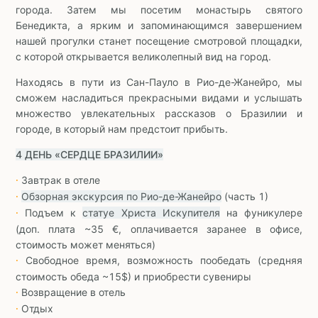
города. Затем мы посетим монастырь святого
Бенедикта, а ярким и запоминающимся завершением
нашей прогулки станет посещение смотровой площадки,
с которой открывается великолепный вид на город.
Находясь в пути из Сан-Пауло в Рио-де-Жанейро, мы
сможем насладиться прекрасными видами и услышать
множество увлекательных рассказов о Бразилии и
городе, в который нам предстоит прибыть.
4 ДЕНЬ «CЕРДЦЕ БРАЗИЛИИ»
Завтрак в отеле
∙
Обзорная экскурсия по Рио-де-Жанейро
(часть 1)
∙
Подъем к
статуе Христа Искупителя
на фуникулере
∙
(доп. плата ~35 €, оплачивается заранее в офисе,
стоимость может меняться)
Свободное время, возможность пообедать (средняя
∙
стоимость обеда ~15$) и приобрести сувениры
Возвращение в отель
∙
Отдых
∙