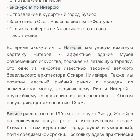
∙
Экскурсия по Нитерою
∙
Отправление в курортный город Бузиос
∙
Заселение в Guest House по системе «Фортуна»
∙
Отдых на побережье Атлантического океана
∙
Ночь в отеле
∙
Во время экскурсии по
Нитерою
мы увидим визитную
карточку Нитероя - эффектное здание Музея
современного искусства, похожее на летающую тарелку.
Это одно из наиболее известных творений великого
бразильского архитектора Оскара Нимейера. Также мы
посетим местный рыбный рынок и проедем по
знаменитому мосту, соединяющему Рио и Нитерой -
крупнейшему сооружению из железобетона в Южном
полушарии, протяженностью 13 км.
Бузиос
расположен в 130 км к северу от Рио-де-Жанейро
на солнечном полуострове в Атлантическом океане.
Климат в этом курортном городе сухой и умеренный,
почти средиземноморский. Поскольку здесь практически