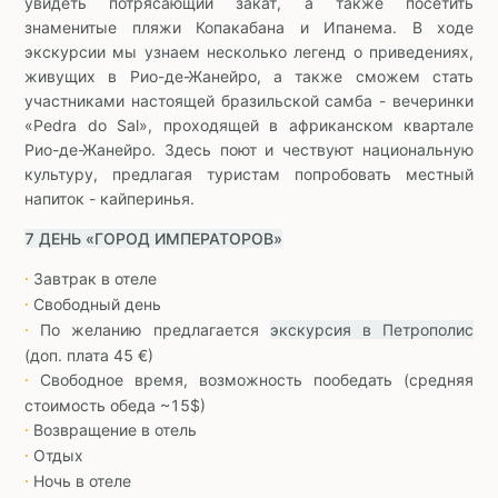
увидеть потрясающий закат, а также посетить
знаменитые пляжи Копакабана и Ипанема. В ходе
экскурсии мы узнаем несколько легенд о приведениях,
живущих в Рио-де-Жанейро, а также сможем стать
участниками настоящей бразильской самба - вечеринки
«Pedra do Sal», проходящей в африканском квартале
Рио-де-Жанейро. Здесь поют и чествуют национальную
культуру, предлагая туристам попробовать местный
напиток - кайперинья.
7 ДЕНЬ «ГОРОД ИМПЕРАТОРОВ»
Завтрак в отеле
∙
Свободный день
∙
По желанию предлагается
экскурсия в Петрополис
∙
(доп. плата 45 €)
Свободное время, возможность пообедать (средняя
∙
стоимость обеда ~15$)
Возвращение в отель
∙
Отдых
∙
Ночь в отеле
∙