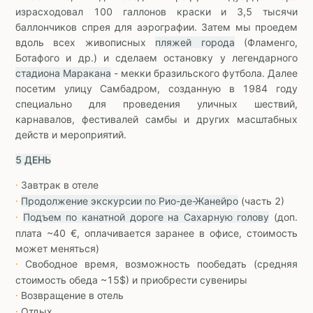
израсходовал 100 галлонов краски и 3,5 тысячи
баллончиков спрея для аэрографии. Затем мы проедем
вдоль всех живописных
пляжей города
(Фламенго,
Ботафого и др.) и сделаем остановку у легендарного
стадиона Маракана
- мекки бразильского футбола. Далее
посетим улицу Самбадром, созданную в 1984 году
специально для проведения уличных шествий,
карнавалов, фестивалей самбы и других масштабных
действ и мероприятий.
5 ДЕНЬ
Завтрак в отеле
∙
Продолжение экскурсии по Рио-де-Жанейро
(часть 2)
∙
Подъем по канатной дороге на Сахарную голову
(доп.
∙
плата ~40 €, оплачивается заранее в офисе, стоимость
может меняться)
Свободное время, возможность пообедать (средняя
∙
стоимость обеда ~15$) и приобрести сувениры
Возвращение в отель
∙
Отдых
∙