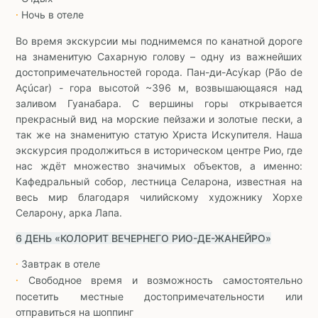
Ночь в отеле
∙
Во время экскурсии мы поднимемся по канатной дороге
на знаменитую Сахарную голову – одну из важнейших
достопримечательностей города. Пан-ди-Асу́кар (Pão de
Açúcar) - гора высотой ~396 м, возвышающаяся над
заливом Гуанабара. С вершины горы открывается
прекрасный вид на морские пейзажи и золотые пески, а
так же на знаменитую статую Христа Искупителя. Наша
экскурсия продолжиться в историческом центре Рио, где
нас ждёт множество значимых объектов, а именно:
Кафедральный собор, лестница Селарона, известная на
весь мир благодаря чилийскому художнику Хорхе
Селарону, арка Лапа.
6 ДЕНЬ «КОЛОРИТ ВЕЧЕРНЕГО РИО-ДЕ-ЖАНЕЙРО»
Завтрак в отеле
∙
Свободное время и возможность самостоятельно
∙
посетить местные достопримечательности или
отправиться на шоппинг