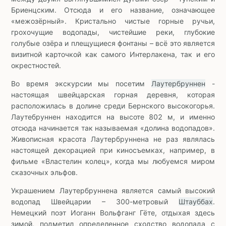
Бриенцским. Отсюда и его название, означающее
«межозёрный». Кристально чистые горные ручьи,
грохочущие водопады, чистейшие реки, глубокие
голубые озёра и плещущиеся фонтаны – всё это является
визитной карточкой как самого Интерлакена, так и его
окрестностей.
Во время экскурсии мы посетим
Лаутербруннен
-
настоящая швейцарская горная деревня, которая
расположилась в долине среди Бернского высокогорья.
Лаутебруннен находится на высоте 802 м, и именно
отсюда начинается так называемая «долина водопадов».
Живописная красота Лаутербруннена не раз являлась
настоящей декорацией при киносъемках, например, в
фильме «Властелин колец», когда мы любуемся миром
сказочных эльфов.
Украшением Лаутербруннена является самый высокий
водопад Швейцарии – 300-метровый
Штауббах
.
Немецкий поэт Иоганн Вольфганг Гёте, отдыхая здесь
зимой, подметил определенное сходство водопада с