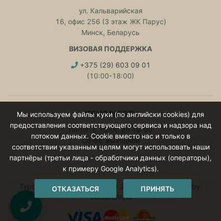
ул. Кальварийская
16, офис 256 (3 этаж ЖК Парус)
Минск, Беларусь
ВИЗОВАЯ ПОДДЕРЖКА
+375 (29) 603 09 01
(10:00-18:00)
ВРЕМЯ РАБОТЫ
Мы используем файлы куки (по английски cookies) для
предоставления соответствующего сервиса и надзора над
Пн-Пт: с 10-00 до 19-00
потоком данных. Cookie вместо нас и только в
Сб-Вс: выходной
соответствии указанным целям могут использовать наши
партнёры (третьи лица - обработчики данных (операторы),
к примеру Google Analytics).
Туроператор ИНТЕРЛЮКС © 2015 - 2026 Website by:
ОТКАЗАТЬСЯ
ПРИНЯТЬ
VoldUndVold