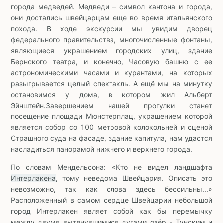
города медведей. Медведи – символ кантона и города,
они достались швейцарцам еще во время итальянского
похода. В ходе экскурсии мы увидим дворец
федерального правительства, многочисленные фонтаны,
являющиеся украшением городских улиц, здание
Бернского театра, и конечно, Часовую башню с ее
астрономическими часами и курантами, на которых
разыгрывается целый спектакль. А ещё мы на минутку
остановимся у дома, в котором жил Альберт
Эйнштейн.Завершением нашей прогулки станет
посещение площади Мюнстерплац, украшением которой
является собор со 100 метровой колокольней и сценой
Страшного суда на фасаде, здание капитула, нам удастся
насладиться панорамой нижнего и верхнего города.
По словам Мендельсона: «Кто не видел ландшафта
Интерлакена
, тому неведома Швейцария. Описать это
невозможно, так как слова здесь бессильны...»
Расположенный в самом сердце Швейцарии небольшой
город Интерлакен являет собой как бы перемычку
между двумя вытянувшимися дугами озёр - Тунским и