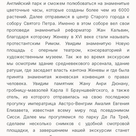
Английский парк и сможем полюбоваться на знаменитые
цветочные часы, которые созданы более чем из 6000
растений. Далее отправимся в центр Старого города к
собору Святого Петра. Именно в этом соборе вел свои
проповеди знаменитый реформатор Жан Кальвин,
благодаря которому Женеву в XVI веке стали называть
протестантским Римом. Увидим знаменитую Новую
площадь с оперным театром, консерваторией и
художественным музеем. Так же во время экскурсии
мы осмотрим здание средневекового арсенала, здание
ратуши, где заседает власть кантона Женевы и где была
принята знаменитая женевская конвенция о правах
человека. Увидим памятник Жану Анри Дюнану,
гробницу-мавзолей Карла II Брауншвейгского, а также
отель, из которого отправилась на свою последнюю
прогулку императрица Австро-Венгрии Амалия Евгения
Елизавета, известная всему миру под псевдонимом
Сисси. Далее мы прогуляемся по парку Де Ла Трей,
сделаем несколько снимков с удобной смотровой
площадки, а завершением нашей экскурсии станет