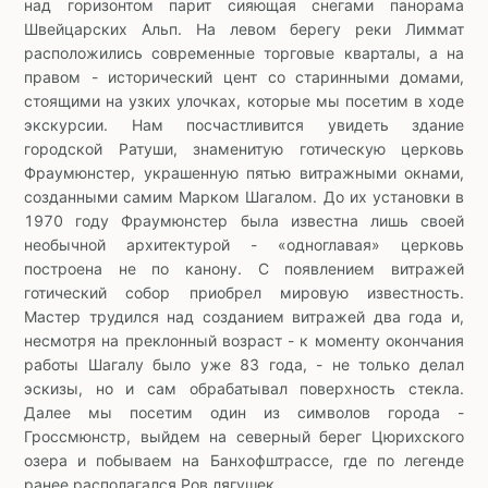
над горизонтом парит сияющая снегами панорама
Швейцарских Альп. На левом берегу реки Лиммат
расположились современные торговые кварталы, а на
правом - исторический цент со старинными домами,
стоящими на узких улочках, которые мы посетим в ходе
экскурсии. Нам посчастливится увидеть здание
городской Ратуши, знаменитую готическую церковь
Фраумюнстер, украшенную пятью витражными окнами,
созданными самим Марком Шагалом. До их установки в
1970 году Фраумюнстер была известна лишь своей
необычной архитектурой - «одноглавая» церковь
построена не по канону. С появлением витражей
готический собор приобрел мировую известность.
Мастер трудился над созданием витражей два года и,
несмотря на преклонный возраст - к моменту окончания
работы Шагалу было уже 83 года, - не только делал
эскизы, но и сам обрабатывал поверхность стекла.
Далее мы посетим один из символов города -
Гроссмюнстр, выйдем на северный берег Цюрихского
озера и побываем на Банхофштрассе, где по легенде
ранее располагался Ров лягушек.