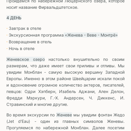
Пройдемся по набережной Люцернского озера, которое
носит название Фирвальдштетское.
4 ДЕНЬ
Завтрак в отеле
∙
Экскурсионная программа
«Женева - Веве - Монтрё»
∙
Возвращение в отель
∙
Ночь в отеле
∙
Женевское озеро
настолько внушительно по своим
размерам, что даже имеет свои приливы и отливы. Мы
увидим Монблан - самую высокую вершину Западной
Европы. Именно в этом районе Швейцарии искали покой
и вдохновение огромное количество актеров, писателей,
певцов: Одри Хэпберн, Изабель Аджани, Ален Делон,
Фредди Мэркури, Г.-Х. Андерсен, Ч. Диккенс, И.
Стравинский и многие другие.
Во время экскурсии по
Женеве
мы увидим фонтан Жедо
(Jet d'Eau) - один из главных символов Женевы.
Прогуляемся по набережной Монблан. Далее посетим