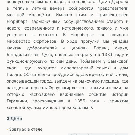
всех уголков земного шара, а недалеко от Дома Дюрера
в тёплые летние вечера собираются представители
местной молодёжи. Именно этим и привлекателен
Нюрнберг: гармоничным сосуществованием старого и
нового, современного и исторического, живого и уже
ушедшего в историю. В Нюрнберге нас ожидает
множество сюрпризов. В ходе прогулки мы увидим
Фонтан добродетелей и церковь Лоренц кирхе,
Богадельню св. Духа, впервые открытую в 1331 году и
функционирующую по сей день. Побываем у Замковой
скалы, где находится императорский замок и дом
Пилата. Обязательно пройдёмся вдоль крепостной стены,
опоясывающей город, выйдем на рыночную площадь, где
находится церковь Фрауэнкирхе, со старыми часами, на
которых изображено важнейшее событие истории
Германии, произошедшее в 1356 года - принятие
«золотой Буллы» императором Карлом IV.
3 ДЕНЬ
Завтрак в отеле
∙