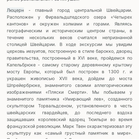
Люцерн
- главный город центральной Швейцарии.
Расположен у Фирвальдштедского озера «Четырех
кантонов» и окружен холмами и горами. Являясь
географическим и историческим центром страны, в
течение нескольких веков считался непризнанной
столицей Швейцарии. В ходе экскурсии мы увидим
церковь иезуитов, построенную в стиле барокко, дворец
правительства, построенный в XVI веке, пройдемся по
Капельбрюке - самому старому деревянному крытому
мосту Европы, который был построен в 1300 г. и
украшен живописью XVII века, дойдем до моста
Шпрейербрюке, знаменитого своими аллегорическими
изображениями «Пляски Смерти». Мы побываем у
знаменитого памятника «Умирающий лев», созданного
скульптором Торвальдсеном, установленного в честь
швейцарских гвардейцев, до последнего вздоха
защищавших королевский вдорец Тюильри во время
французской революции. Марк Твен охарактеризовал эту
скульптуру как «самый грустный памятник в мире».