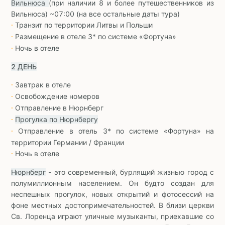
Вильнюса
(при наличии 8 и более путешественников из
Вильнюса) ~07:00 (на все остальные даты тура)
Транзит по территории Литвы и Польши
∙
Размещение в отеле 3* по системе «Фортуна»
∙
Ночь в отеле
∙
2 ДЕНЬ
Завтрак в отеле
∙
Освобождение номеров
∙
Отправление в Нюрнберг
∙
Прогулка по Нюрнбергу
∙
Отправление в отель 3* по системе «Фортуна» на
∙
территории Германии / Франции
Ночь в отеле
∙
Нюрнберг
- это современный, бурлящий жизнью город с
полумиллионным населением. Он будто создан для
неспешных прогулок, новых открытий и фотосессий на
фоне местных достопримечательностей. В близи церкви
Св. Лоренца играют уличные музыканты, приехавшие со