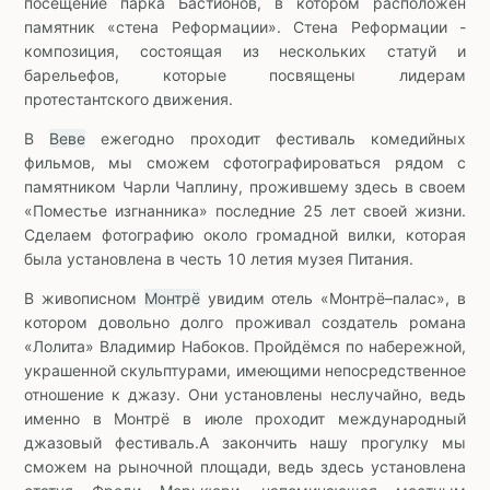
посещение парка Бастионов, в котором расположен
памятник «стена Реформации». Стена Реформации -
композиция, состоящая из нескольких статуй и
барельефов, которые посвящены лидерам
протестантского движения.
В
Веве
ежегодно проходит фестиваль комедийных
фильмов, мы сможем сфотографироваться рядом с
памятником Чарли Чаплину, прожившему здесь в своем
«Поместье изгнанника» последние 25 лет своей жизни.
Сделаем фотографию около громадной вилки, которая
была установлена в честь 10 летия музея Питания.
В живописном
Монтрё
увидим отель «Монтрё–палас», в
котором довольно долго проживал создатель романа
«Лолита» Владимир Набоков. Пройдёмся по набережной,
украшенной скульптурами, имеющими непосредственное
отношение к джазу. Они установлены неслучайно, ведь
именно в Монтрё в июле проходит международный
джазовый фестиваль.А закончить нашу прогулку мы
сможем на рыночной площади, ведь здесь установлена