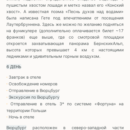
пушистым хвостом лошади и метко назвал его «Конский
хвост». А известная поэма «Песнь духов над водами»
была написана Гете под впечатлением от посещения
Лаутербруннена. Здесь же можно по желанию подняться
на фуникулере (дополнительно оплачивается билет ~17
франков) еще выше, где со смотровой площадки
откроется захватывающая панорама БернскихАльп,
высота которых превышает 4 км с настоящими
ледниками и удивительным горным воздухом.
6 ДЕНЬ
Завтрак в отеле
∙
Освобождение номеров
∙
Отправление в Вюрцбург
∙
Экскурсия по Вюрцбургу
∙
Отправление в отель 3* по системе «Фортуна» на
∙
территории Польши
Ночь в отеле
∙
Вюрцбург
расположен в северо-западной части