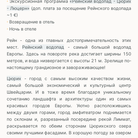
Экскурсионная программа
«Рейнский водопад - Цюрих
∙
- Люцерн»
(доп. плата за посещение Рейнского водопада
~1 €)
Возвращение в отель
∙
Ночь в отеле
∙
Рейн - одна из главных достопримечательность этих
мест.
Рейнский водопад
- самый большой водопад
Европы. Здесь на повороте река достигает ширины 150
метров, и вода низвергается с высоты 21 м. Зрелище по-
настоящему грандиозное и завораживающее!
Цюрих
- город с самым высоким качеством жизни,
самый большой экономический и культурный центр
Швейцарии. И в тоже время благодаря уникальному
сочетанию ландшафта и архитектуры один из самых
красивых городов Европы. Уютно расположившись
между двумя горами, город амфитеатром поднимается
по склонам и, разрезанный посередине рекой Лиммат,
раскрывается по обеим сторонам Цюрихского озера
своими лучшими фасадами. В хорошую погоду за озером