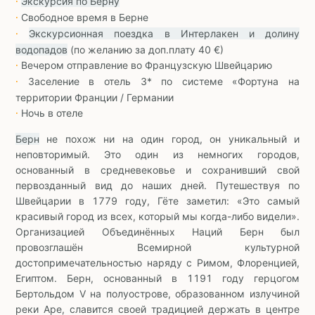
Экскурсия по Берну
∙
Свободное время в Берне
∙
Экскурсионная поездка в Интерлакен и долину
∙
водопадов
(по желанию за доп.плату 40 €)
Вечером отправление во Французскую Швейцарию
∙
Заселение в отель 3* по системе «Фортуна на
∙
территории Франции / Германии
Ночь в отеле
∙
Берн
не похож ни на один город, он уникальный и
неповторимый. Это один из немногих городов,
основанный в средневековье и сохранивший свой
первозданный вид до наших дней. Путешествуя по
Швейцарии в 1779 году, Гёте заметил: «Это самый
красивый город из всех, который мы когда-либо видели».
Организацией Объединённых Наций Берн был
провозглашён Всемирной культурной
достопримечательностью наряду с Римом, Флоренцией,
Египтом. Берн, основанный в 1191 году герцогом
Бертольдом V на полуострове, образованном излучиной
реки Аре, славится своей традицией держать в центре