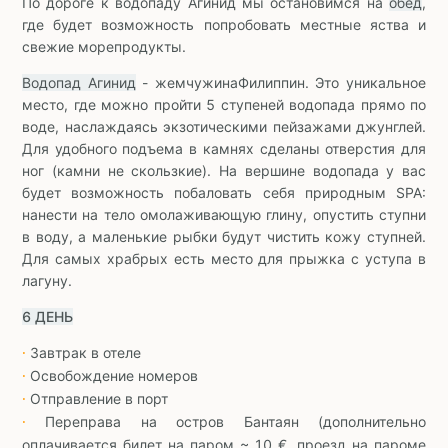
По дороге к водопаду Агинид мы остановимся на
обед
,
где будет возможность попробовать местные яства и
свежие морепродукты.
Водопад Агинид
- жемчужинаФилиппин. Это уникальное
место, где можно пройти 5 ступеней водопада прямо по
воде, наслаждаясь экзотическими пейзажами джунглей.
Для удобного подъема в камнях сделаны отверстия для
ног (камни не скользкие). На вершине водопада у вас
будет возможность побаловать себя природным SPA:
нанести на тело омолаживающую глину, опустить ступни
в воду, а маленькие рыбки будут чистить кожу ступней.
Для самых храбрых есть место для прыжка с уступа в
лагуну.
6 ДЕНЬ
Завтрак в отеле
∙
Освобождение номеров
∙
Отправление в порт
∙
Переправа на остров Бантаян (дополнительно
∙
оплачивается билет на паром ~ 10 €, проезд на пароме