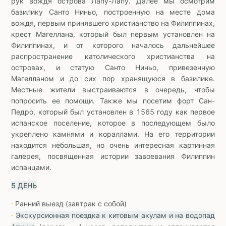
рук вождя острова Лапу-Лапу. Далее мы осмотрим
базилику Санто Ниньо, построенную на месте дома
вождя, первым принявшего христианство на Филиппинах,
крест Магеллана, который был первым установлен на
Филиппинах, и от которого началось дальнейшее
распространение католического христианства на
островах, и статую Санто Ниньо, привезенную
Магелланом и до сих пор хранящуюся в базилике.
Местные жители выстраиваются в очередь, чтобы
попросить ее помощи. Также мы посетим форт Сан-
Педро, который был установлен в 1565 году как первое
испанское поселение, которое в последующем было
укреплено камнями и кораллами. На его территории
находится небольшая, но очень интересная картинная
галерея, посвященная истории завоевания Филиппин
испанцами.
5 ДЕНЬ
Ранний выезд (завтрак с собой)
∙
Экскурсионная поездка к китовым акулам и на водопад
∙