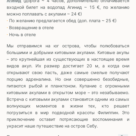
Агинид
(дорога ~ 4 часов, дополнительно оплачивается
входной билет на водопад Агинид ~ 15 €, по желанию
можно поплавать с акулами ~ 24 €)
По желанию предлагается обед (доп. плата ~ 25 €)
∙
Возвращение в отеле
∙
Ночь в отеле
∙
Мы отправимся на юг острова, чтобы полюбоваться
большими и добрыми китовыми акулами. Китовые акулы
– это крупнейшая из существующих в настоящее время
видов акул. Их размер достигает 20 м, а когда они
открывают свою пасть, даже самые смелые получают
порцию адреналина. Но они совершенно безобидные,
питаются рыбой и планктоном. Купание с огромными
китовыми акулами в открытом море – это незабываемо.
Встреча с китовыми акулами становится одним из самых
волнующих моментов в жизни тех, кто решает
погрузиться в мир подводной красоты Филиппин. Это
приключение оставит потрясающие воспоминания и
украсит наше путешествие на остров Себу.