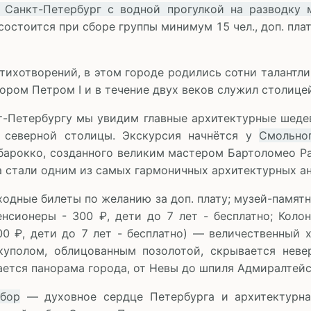
 Санкт-Петербург с водной прогулкой на разводку 
состоится при сборе группы минимум 15 чел., доп. плат
ихотворений, в этом городе родились сотни талантли
ром Петром I и в течение двух веков служил столице
т-Петербургу мы увидим главные архитектурные шеде
 северной столицы. Экскурсия начнётся у
Смольно
барокко, созданного великим мастером Бартоломео Р
 стали одним из самых гармоничных архитектурных ан
ходные билеты по желанию за доп. плату; музей-памятн
енсионеры - 300 ₽, дети до 7 лет - бесплатно; Коло
00 ₽, дети до 7 лет - бесплатно) — величественный 
куполом, облицованным позолотой, скрывается неве
ается панорама города, от Невы до шпиля Адмиралтейс
обор
— духовное сердце Петербурга и архитектурная