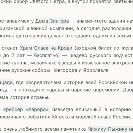
ский собор Святого Петра, а внутри покоятся святын
остановимся у
Дома Зингера
— знаменитого здания нач
риканской швейной компании, а сегодня расположен
богинь вдохновения делает это здание одним из самых
а станет
Храм Спаса-на-Крови
(входной билет по жела
 до 7 лет — бесплатно) — шедевр русского зодчест
 яркие купола, мозаичные фасады и изысканное внутрен
вние русские соборы Новгорода и Ярославля.
ощади
, где сосредоточена история всей Российской 
огда-то проходили парады и царские церемонии. Дв
сама история страны.
ый
крейсер «Аврора»,
навсегда вписанный в историю 
апоминая о событиях XX века и морской славе России.
но очень любимого всеми памятника
Чижику-Пыжику н