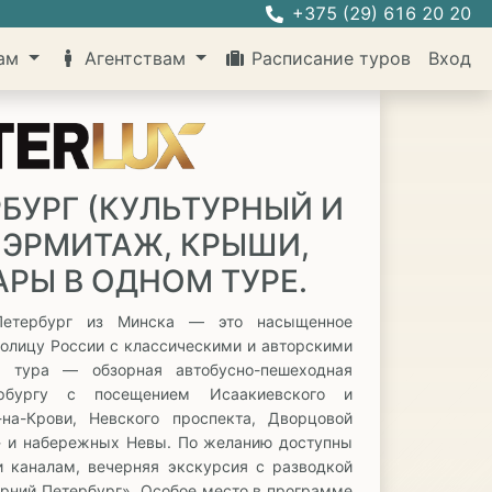
+375 (29) 616 20 20
там
Агентствам
Расписание туров
Вход
БУРГ (КУЛЬТУРНЫЙ И
. ЭРМИТАЖ, КРЫШИ,
АРЫ В ОДНОМ ТУРЕ.
Петербург из Минска — это насыщенное
толицу России с классическими и авторскими
е тура — обзорная автобусно-пешеходная
ербургу с посещением Исаакиевского и
-на-Крови, Невского проспекта, Дворцовой
» и набережных Невы. По желанию доступны
и каналам, вечерняя экскурсия с разводкой
рний Петербург». Особое место в программе