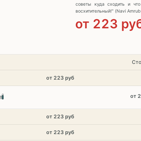
советы куда сходить и чт
восхитительный!" (Navi Amrub
от
223
ру
Сто
от 223 руб
от 2
от 223 руб
от 223 руб