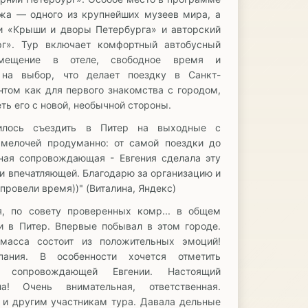
жа — одного из крупнейших музеев мира, а
и «Крыши и дворы Петербурга» и авторский
г». Тур включает комфортный автобусный
мещение в отеле, свободное время и
 на выбор, что делает поездку в Санкт-
том как для первого знакомства с городом,
еть его с новой, необычной стороны.
вилось съездить в Питер на выходные с
мелочей продуманно: от самой поездки до
сная сопровождающая - Евгения сделала эту
 и впечатляющей. Благодарю за организацию и
провели время))" (Виталина, Яндекс)
я, по совету проверенных комр... в общем
и в Питер. Впервые побывал в этом городе.
 масса состоит из положительных эмоций!
пания. В особенности хочется отметить
у сопровождающей Евгении. Настоящий
а! Очень внимательная, ответственная.
 и другим участникам тура. Давала дельные