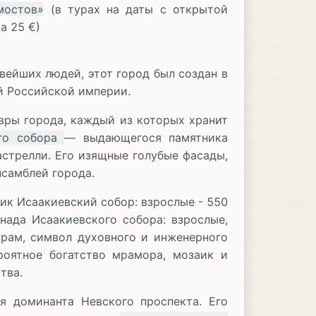
мостов»
(в турах на даты с открытой
а 25 €)
вейших людей, этот город был создан в
й Российской империи.
вры города, каждый из которых хранит
го собора
— выдающегося памятника
астрелли. Его изящные голубые фасады,
самблей города.
ик Исаакиевский собор: взрослые - 550
ннада Исаакиевского собора: взрослые,
храм, символ духовного и инженерного
роятное богатство мрамора, мозаик и
тва.
 доминанта Невского проспекта. Его