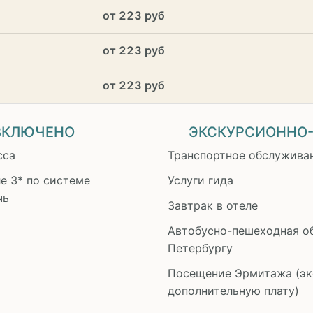
от 223 руб
от 223 руб
от 223 руб
 ВКЛЮЧЕНО
ЭКСКУРСИОННО
сса
Транспортное обслужива
е 3* по системе
Услуги гида
чь
Завтрак в отеле
Автобусно-пешеходная об
Петербургу
Посещение Эрмитажа (эк
дополнительную плату)