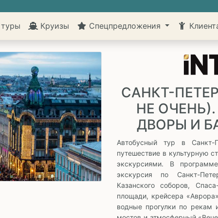
 туры
Круизы
Спецпредложения
Клиен
САНКТ-ПЕТЕР
НЕ ОЧЕНЬ)
ДВОРЫ И Б
Автобусный тур в Санкт-
путешествие в культурную с
экскурсиями. В программ
экскурсия по Санкт-Пет
Казанского соборов, Спаса
площади, крейсера «Аврора
водные прогулки по рекам 
мостов и атмосферный «Вече