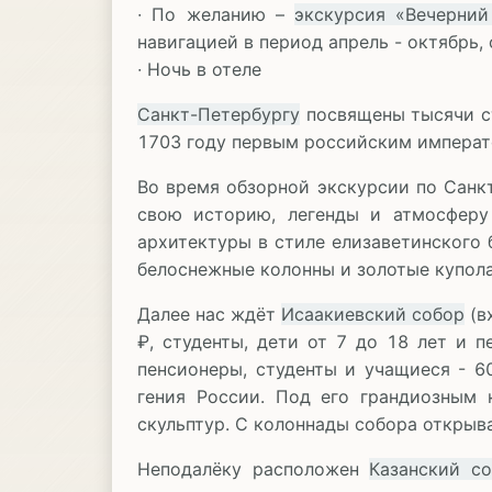
∙ По желанию –
экскурсия «Вечерний
навигацией в период апрель - октябрь, 
∙ Ночь в отеле
Санкт-Петербургу
посвящены тысячи ст
1703 году первым российским императо
Во время обзорной экскурсии по Санк
свою историю, легенды и атмосферу
архитектуры в стиле елизаветинского 
белоснежные колонны и золотые купола
Далее нас ждёт
Исаакиевский собор
(в
₽, студенты, дети от 7 до 18 лет и п
пенсионеры, студенты и учащиеся - 6
гения России. Под его грандиозным 
скульптур. С колоннады собора открыв
Неподалёку расположен
Казанский с