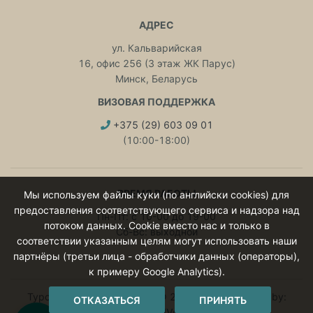
АДРЕС
ул. Кальварийская
16, офис 256 (3 этаж ЖК Парус)
Минск, Беларусь
ВИЗОВАЯ ПОДДЕРЖКА
+375 (29) 603 09 01
(10:00-18:00)
ВРЕМЯ РАБОТЫ
Мы используем файлы куки (по английски cookies) для
предоставления соответствующего сервиса и надзора над
Пн-Пт: с 10-00 до 19-00
потоком данных. Cookie вместо нас и только в
Сб-Вс: выходной
соответствии указанным целям могут использовать наши
партнёры (третьи лица - обработчики данных (операторы),
к примеру Google Analytics).
Туроператор ИНТЕРЛЮКС © 2015 - 2026 Website by:
ОТКАЗАТЬСЯ
ПРИНЯТЬ
VoldUndVold