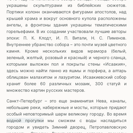
украшены скульптурами из библейских сюжетов.
Портики колонн оканчиваются фигурами апостолов, над
крышей храма и вокруг основного купола расположены
ангелы, а фронтоны здания украшены тематическими
горельефами. В их создании участвовали лучшие авторы
эпохи: П. К. Клодт, И. П. Витали, Н. С. Пименов.
Внутреннее убранство собора – это почти музей цветного
камня. Кроме нескольких видов мрамора (белый,
зеленый, желтый, розовый и красный) и черного сланца,
которыми выложен пол и покрыты стены «Исаакия»,
здесь можно найти панно из яшмы и порфира, а алтарь
облицован малахитом и лазуритом. Исаакиевский собор
хранит более 60 различных мозаик, 300 статуй и
множество картин русских мастеров.
Санкт-Петербург – это еще знаменитая Нева, каналы,
небольшие реки, набережные и мосты, которые придают
особый неповторимый шарм великому городу. Во время
водной прогулки
мы сможем с воды насладиться
городом и увидеть Зимний дворец, Петропавловскую