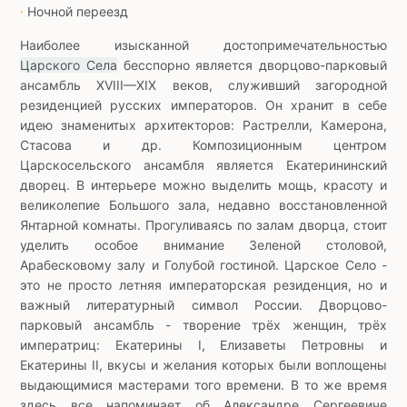
Ночной переезд
∙
Наиболее изысканной достопримечательностью
Царского Села
бесспорно является дворцово-парковый
ансамбль XVIII—XIX веков, служивший загородной
резиденцией русских императоров. Он хранит в себе
идею знаменитых архитекторов: Растрелли, Камерона,
Стасова и др. Композиционным центром
Царскосельского ансамбля является Екатерининский
дворец. В интерьере можно выделить мощь, красоту и
великолепие Большого зала, недавно восстановленной
Янтарной комнаты. Прогуливаясь по залам дворца, стоит
уделить особое внимание Зеленой столовой,
Арабесковому залу и Голубой гостиной. Царское Село -
это не просто летняя императорская резиденция, но и
важный литературный символ России. Дворцово-
парковый ансамбль - творение трёх женщин, трёх
императриц: Екатерины I, Елизаветы Петровны и
Екатерины II, вкусы и желания которых были воплощены
выдающимися мастерами того времени. В то же время
здесь все напоминает об Александре Сергеевиче