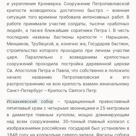
и укрепления Кронверка. Сооружение Петропавловской
крепости возводилось достаточно быстро – военная
ситуация того времени требовала интенсивных работ. В
работе принимали участие солдаты, тысячи «работных
людей», а также ближайшие соратники Петра I. В честь
последних названы бастионы крепости – Нарышкин,
Меншиков, Трубецкой, и, конечно же, Государев бастион,
строительство которого проходило при личном участии
царя. Параллельно с возведением крепостных
сооружений проходила постройка деревянной церкви
Св. Апостолов Петра и Павла, что собственно и положило
начало названию Петропавловская и его
распространению на всю крепость взамен изначальному
Санкт-Петербург – Крепость Святого Петр
Исаакиевский собор
– традиционный православный
пятиглавый храм с четырьмя звонницами и 25-метровым
в диаметре главным куполом, мощно доминирующим
над всем сооружением. 30-тонный главный колокол с
изображениями российских государей был установлен в
1848 году на колокольне северо-запада. Фасады собора